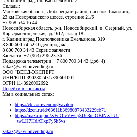
г. Калининград, пл. Василевского 2
Склады:
Московская область, Люберецкий район, поселок Томилино,
23 км Новорязанского шоссе, строение 21/6
+7 968 534 16 44
Новосибирская область, р-н. Новосибирский, п. Озёрный, ул.
Карьермочищенская, зд. 9/12, склад 18
г. Калининград Подполковника Емельянова, 319
8 800 600 74 52 Отдел продаж
8 800 700 34 43 Сервис запчасти
Запчасти: +7 (963) 296-23-36
Поддержка телеметрии: +7 800 700 34 43 (доб. 4)
zakaz@vavilonvending.ru
ООО "ВЕНД-ЭКСПЕРТ"
ИНН/КПП 3902802431/390601001
ОГРН 1143926002692
Перейти в контакты
Мы в социальных сетях:
https://vk.com/vendingvavilon
https://dzen.ru/id/63611b36980873433229eb71
https://max.ru/join/XFnOlvVwGj8Uc8u_OBlNXTU-
_twLH7HdATxpFy5h5vs
zakaz@vavilonvending.ru