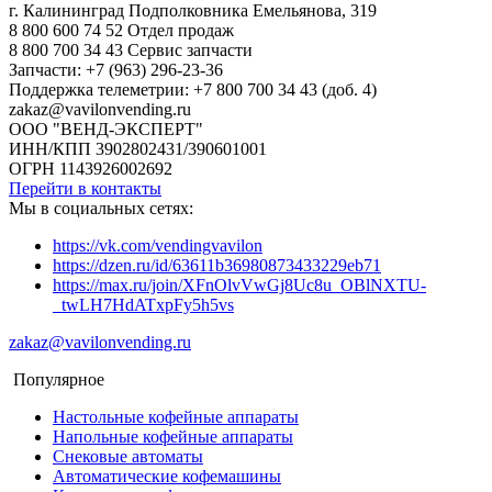
г. Калининград Подполковника Емельянова, 319
8 800 600 74 52 Отдел продаж
8 800 700 34 43 Сервис запчасти
Запчасти: +7 (963) 296-23-36
Поддержка телеметрии: +7 800 700 34 43 (доб. 4)
zakaz@vavilonvending.ru
ООО "ВЕНД-ЭКСПЕРТ"
ИНН/КПП 3902802431/390601001
ОГРН 1143926002692
Перейти в контакты
Мы в социальных сетях:
https://vk.com/vendingvavilon
https://dzen.ru/id/63611b36980873433229eb71
https://max.ru/join/XFnOlvVwGj8Uc8u_OBlNXTU-
_twLH7HdATxpFy5h5vs
zakaz@vavilonvending.ru
Популярное
Настольные кофейные аппараты
Напольные кофейные аппараты
Снековые автоматы
Автоматические кофемашины