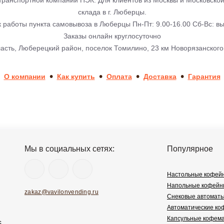
транспортной компании ПЭК. Для клиентов из Москвы и Московской
склада в г. Люберцы.
 работы пункта самовывоза в Люберцы Пн-Пт: 9.00-16.00
Сб-Вс: в
Заказы онлайн круглосуточно
асть, Люберецкий район, поселок Томилино, 23 км Новорязанского
•
•
•
•
О компании
Как купить
Оплата
Доставка
Гарантия
Мы в социальных сетях:
Популярное
Настольные кофей
Напольные кофейн
zakaz@vavilonvending.ru
Снековые автомат
Автоматические к
Капсульные кофем
6