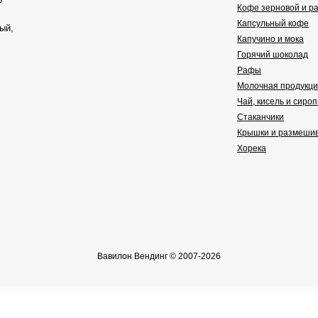
Кофе зерновой и р
Капсульный кофе
ый,
Капучино и мока
Горячий шоколад
Рафы
Молочная продукц
Чай, кисель и сиро
Стаканчики
Крышки и размеши
Хорека
Вавилон Вендинг © 2007-2026