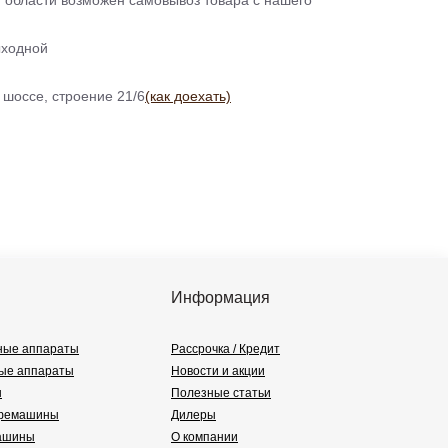
 области возможен самовывоз товара с нашего
ыходной
 шоссе, строение 21/6
(как доехать)
Информация
ные аппараты
Рассрочка / Кредит
ые аппараты
Новости и акции
ы
Полезные статьи
офемашины
Дилеры
ашины
О компании