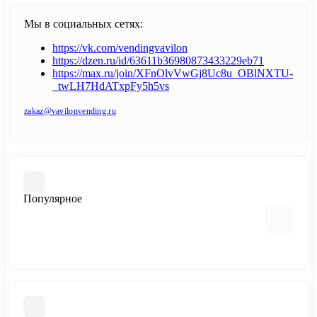
Мы в социальных сетях:
https://vk.com/vendingvavilon
https://dzen.ru/id/63611b36980873433229eb71
https://max.ru/join/XFnOlvVwGj8Uc8u_OBlNXTU-
_twLH7HdATxpFy5h5vs
zakaz@vavilonvending.ru
Популярное
Настольные кофейные аппараты
Напольные кофейные аппараты
Снековые автоматы