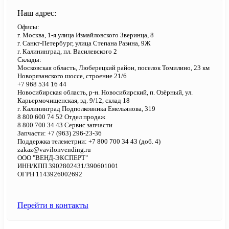
Наш адрес:
Офисы:
г. Москва, 1-я улица Измайловского Зверинца, 8
г. Санкт-Петербург, улица Степана Разина, 9Ж
г. Калининград, пл. Василевского 2
Склады:
Московская область, Люберецкий район, поселок Томилино, 23 км
Новорязанского шоссе, строение 21/6
+7 968 534 16 44
Новосибирская область, р-н. Новосибирский, п. Озёрный, ул.
Карьермочищенская, зд. 9/12, склад 18
г. Калининград Подполковника Емельянова, 319
8 800 600 74 52 Отдел продаж
8 800 700 34 43 Сервис запчасти
Запчасти: +7 (963) 296-23-36
Поддержка телеметрии: +7 800 700 34 43 (доб. 4)
zakaz@vavilonvending.ru
ООО "ВЕНД-ЭКСПЕРТ"
ИНН/КПП 3902802431/390601001
ОГРН 1143926002692
Перейти в контакты