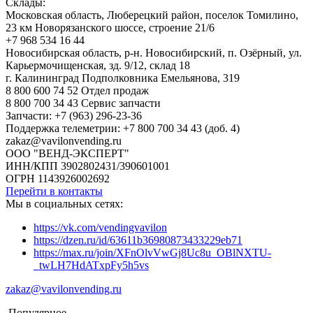
Склады:
Московская область, Люберецкий район, поселок Томилино,
23 км Новорязанского шоссе, строение 21/6
+7 968 534 16 44
Новосибирская область, р-н. Новосибирский, п. Озёрный, ул.
Карьермочищенская, зд. 9/12, склад 18
г. Калининград Подполковника Емельянова, 319
8 800 600 74 52 Отдел продаж
8 800 700 34 43 Сервис запчасти
Запчасти: +7 (963) 296-23-36
Поддержка телеметрии: +7 800 700 34 43 (доб. 4)
zakaz@vavilonvending.ru
ООО "ВЕНД-ЭКСПЕРТ"
ИНН/КПП 3902802431/390601001
ОГРН 1143926002692
Перейти в контакты
Мы в социальных сетях:
https://vk.com/vendingvavilon
https://dzen.ru/id/63611b36980873433229eb71
https://max.ru/join/XFnOlvVwGj8Uc8u_OBlNXTU-
_twLH7HdATxpFy5h5vs
zakaz@vavilonvending.ru
Популярное